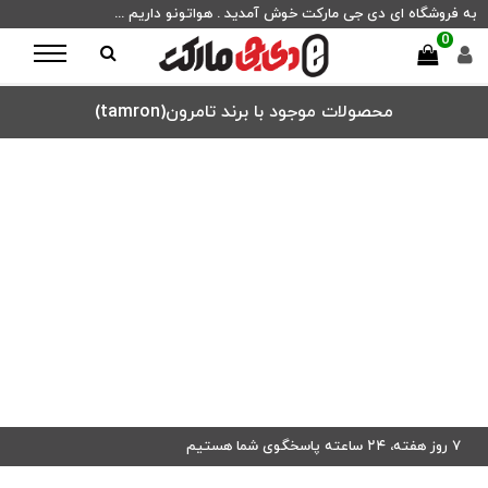
به فروشگاه ای دی جی مارکت خوش آمدید . هواتونو داریم ...
0
محصولات موجود با برند تامرون(tamron)
۷ روز هفته، ۲۴ ساعته پاسخگوی شما هستیم