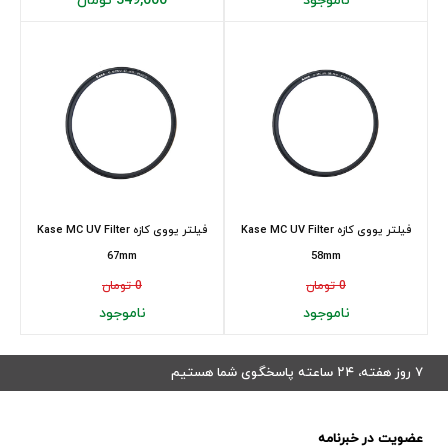
ناموجود
349,000 تومان
فیلتر یووی کازه Kase MC UV Filter
فیلتر یووی کازه Kase MC UV Filter
67mm
58mm
0 تومان
0 تومان
ناموجود
ناموجود
۷ روز هفته، ۲۴ ساعته پاسخگوی شما هستیم
عضویت در خبرنامه