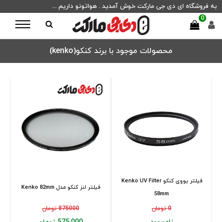
به فروشگاه ای دی جی مارکت خوش آمدید . هواتونو داریم ...
0
محصولات موجود با برند کنکو(kenko)
فیلتر یووی کنکو Kenko UV Filter
فیلتر لنز کنکو مدل Kenko 82mm
58mm
0 تومان
875000 تومان