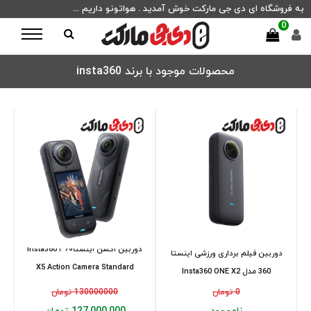
به فروشگاه ای دی جی مارکت خوش آمدید . هواتونو داریم ...
0
محصولات موجود با برند insta360
دوربین اکشن اینستا۳۶۰ Insta360
دوربین فیلم برداری ورزشی اینستا
X5 Action Camera Standard
360 مدل Insta360 ONE X2
Bundle
0 تومان
130000000 تومان