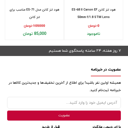
هود لنز کانن ES-68 II Canon EF
هود لنز کانن مدل ES-71 مناسب برای
50mm f/1.8 STM Lens
لنز کانن
0 تومان
105000 تومان
ناموجود
85,000 تومان
۷ روز هفته، ۲۴ ساعته پاسخگوی شما هستیم
عضویت در خبرنامه
همیشه اولین نفر باشید! برای اطلاع از آخرین تخفیف‌ها و جدیدترین کالاها در
خبرنامه ثبت‌نام کنید.
با ای دیجی مارکت
قبل از خرید