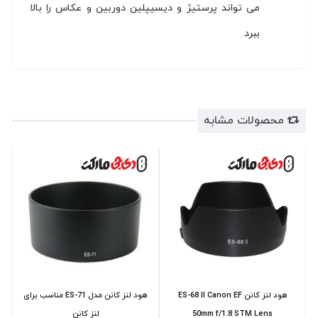
می تواند پرستیژ و دیسیپلین دوربین و عکاس را بالا
ببرد
محصولات مشابه
هود لنز کانن ES-68 II Canon EF
هود لنز کانن مدل ES-71 مناسب برای
50mm f/1.8 STM Lens
لنز کانن