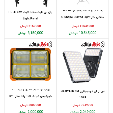
رفلکتور یو 4 کاره (خمیده) 60x180
پنل نور ثابت سافت لايت PL-48 Soft
سانتی متر U-Shape Curved Light
Light Panel
Re...
12545000 تومان
6150000 تومان
10,545,000 تومان
3,150,000 تومان
پروژکتور سیار شارژی و پاور بانک
نور ال ای دی جیماری Jmary LED FM
خورشیدی کیانگ 100 وات مدل KY-
168 R
100W
3049000 تومان
3000000 تومان
2,049,000 تومان
2,000,000 تومان