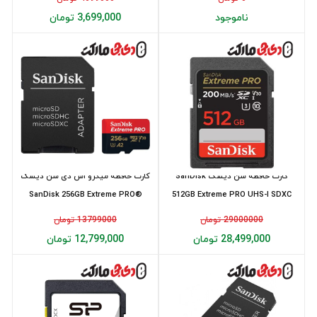
ناموجود
3,699,000 تومان
کارت حافظه سن دیسک SanDisk
کارت حافظه میکرو اس دی سن دیسک
SanDisk 256GB Extreme PRO®
512GB Extreme PRO UHS-I SDXC
microSD 20...
200MB/s
29000000 تومان
13799000 تومان
28,499,000 تومان
12,799,000 تومان