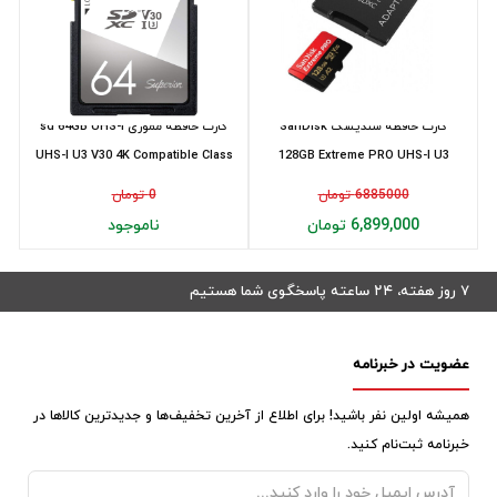
کارت حافظه سنديسک SanDisk
کارت حافظه مموری sd 64GB UHS-I
UHS-I U3 V30 4K Compatible Class
128GB Extreme PRO UHS-I U3
10 S...
microSDXC Card ...
6885000 تومان
0 تومان
6,899,000 تومان
ناموجود
۷ روز هفته، ۲۴ ساعته پاسخگوی شما هستیم
عضویت در خبرنامه
همیشه اولین نفر باشید! برای اطلاع از آخرین تخفیف‌ها و جدیدترین کالاها در
خبرنامه ثبت‌نام کنید.