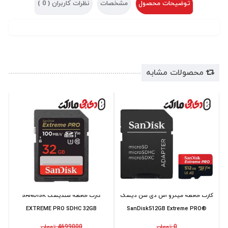
توضیحات محصول
مشخصات
نظرات کاربران (
0
)
محصولات مشابه
کارت حافظه میکرو اس دی سن دیسک
کارت حافظه سندیسک SANDISK
EXTREME PRO SDHC 32GB
SanDisk512GB Extreme PRO®
100MB/s
microSD 200...
0 تومان
4699000 تومان