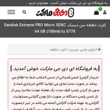
به فروشگاه ای دی جی مارکت خوش آمدید . هواتونو داریم ...
0
کارت حافظه سن دیسک Sandisk Extreme PRO Micro SDXC
64 GB (100mb/s) 677X
لوازم جانبی دوربین /
کارت حافظه
/
به فروشگاه ای دی جی مارکت خوش آمدید
.
خریدار گرامی! ضمن قدردانی از حسن انتخاب شما به اطلاع می
رساند در صورت عدم تمایل می توانید کالای خریداری شده را
بدون باز کردن پلمپ ظرف مدت یک هفته عودت نمائید.پس از
باز شدن پلمپ دستگاه در صورت دارا بودن گارانتی مسئولیت
گارانتی به عهده شرکت گارانتی کننده می باشد.در غیر اینصورت
کالا پس از باز شدن پلمپ به هیچ عنوان پس گرفته یا تعویض