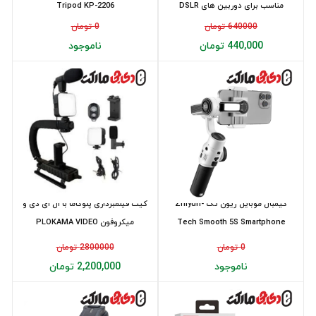
مناسب برای دوربین های DSLR
Tripod KP-2206
640000 تومان
0 تومان
440,000 تومان
ناموجود
گیمبال موبایل ژیون تک Zhiyun-
کیت فیلمبرداری پلوکاما با ال ای دی و
Tech Smooth 5S Smartphone
میکروفون PLOKAMA VIDEO
MAKING P...
Gimbal
0 تومان
2800000 تومان
ناموجود
2,200,000 تومان