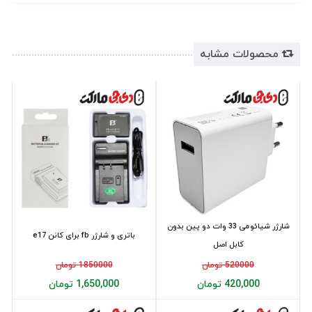
محصولات مشابه
شارژر شیائومی 33 وات دو پین بدون
باتری و شارژر fb برای کانن e17
کابل اصل
520000 تومان
1850000 تومان
420,000 تومان
1,650,000 تومان