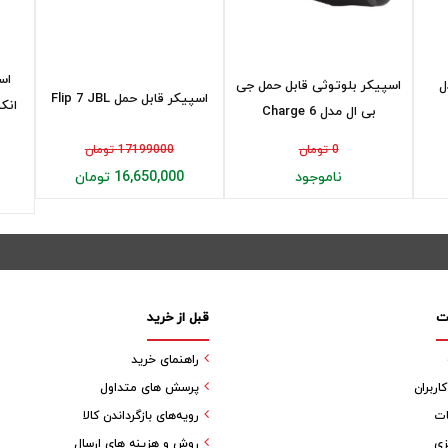
اس
ل
اسپیکر بلوتوثی قابل حمل جی
اسپیکر قابل حمل Flip 7 JBL
بی ال مدل Charge 6
0 تومان
17199000 تومان
ناموجود
16,650,000 تومان
ت
قبل از خرید
راهنمای خرید
ربران
پرسش های متداول
ات
رویه‌های بازگرداندن کالا
زی
روش و هزینه های ارسال