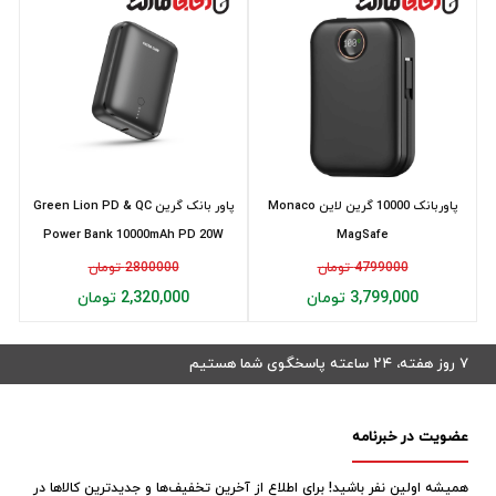
پاوربانک 10000 گرین لاین Monaco
پاور بانک گرین Green Lion PD & QC
Power Bank 10000mAh PD 20W
MagSafe
4799000 تومان
2800000 تومان
3,799,000 تومان
2,320,000 تومان
۷ روز هفته، ۲۴ ساعته پاسخگوی شما هستیم
عضویت در خبرنامه
همیشه اولین نفر باشید! برای اطلاع از آخرین تخفیف‌ها و جدیدترین کالاها در