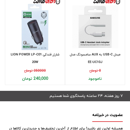
مبدل USB-C به AUX سامسونگ مدل
شارژر فندکی LION POWER LP-C01
20W
EE-UC10J
0 تومان
350000 تومان
ناموجود
240,000 تومان
۷ روز هفته، ۲۴ ساعته پاسخگوی شما هستیم
عضویت در خبرنامه
همیشه اولین نفر باشید! برای اطلاع از آخرین تخفیف‌ها و جدیدترین کالاها در