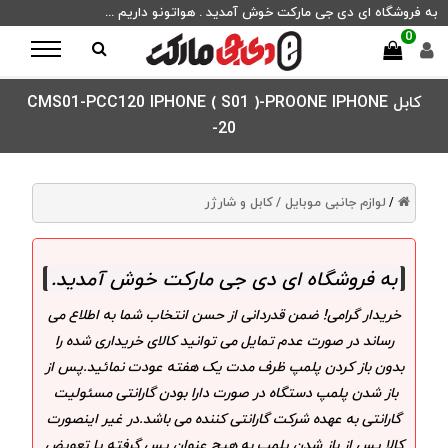
به فروشگاه ای دی جی مارکت خوش آمدید . هواتونو داریم ...
0
کابل CMS01-PCC120 IPHONE ( S01 )-PROONE IPHONE
-20
لوازم جانبی موبایل /
کابل و شارژر
/
به فروشگاه ای دی جی مارکت خوش آمدید
.
خریدار گرامی! ضمن قدردانی از حسن انتخاب شما به اطلاع می
رساند در صورت عدم تمایل می توانید کالای خریداری شده را
بدون باز کردن پلمپ ظرف مدت یک هفته عودت نمائید.پس از
باز شدن پلمپ دستگاه در صورت دارا بودن گارانتی مسئولیت
گارانتی به عهده شرکت گارانتی کننده می باشد.در غیر اینصورت
کالا پس از باز شدن پلمپ به هیچ عنوان پس گرفته یا تعویض