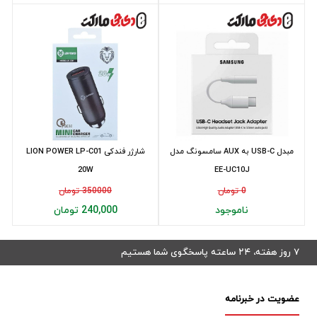
مبدل USB-C به AUX سامسونگ مدل
شارژر فندکی LION POWER LP-C01
20W
EE-UC10J
0 تومان
350000 تومان
ناموجود
240,000 تومان
۷ روز هفته، ۲۴ ساعته پاسخگوی شما هستیم
عضویت در خبرنامه