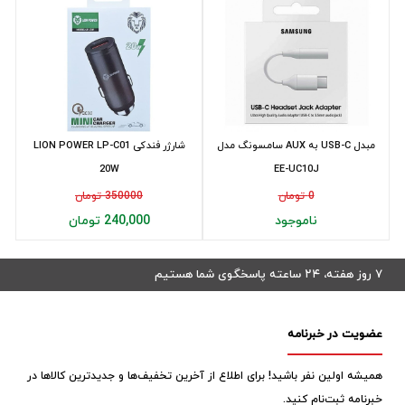
مبدل USB-C به AUX سامسونگ مدل
شارژر فندکی LION POWER LP-C01
20W
EE-UC10J
0 تومان
350000 تومان
ناموجود
240,000 تومان
۷ روز هفته، ۲۴ ساعته پاسخگوی شما هستیم
عضویت در خبرنامه
همیشه اولین نفر باشید! برای اطلاع از آخرین تخفیف‌ها و جدیدترین کالاها در
خبرنامه ثبت‌نام کنید.