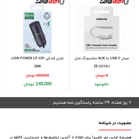
مبدل USB-C به AUX سامسونگ مدل
شارژر فندکی LION POWER LP-C01
20W
EE-UC10J
0 تومان
350000 تومان
ناموجود
240,000 تومان
۷ روز هفته، ۲۴ ساعته پاسخگوی شما هستیم
عضویت در خبرنامه
همیشه اولین نفر باشید! برای اطلاع از آخرین تخفیف‌ها و جدیدترین کالاها در