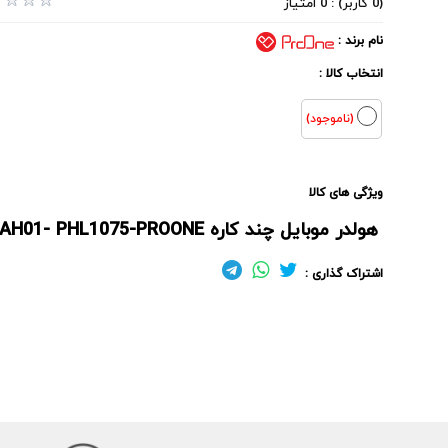
(0 کاربر) : 0 امتیاز
نام برند :
انتخاب کالا :
(ناموجود)
ویژگی های کالا
هولدر موبایل چند کاره AH01- PHL1075-PROONE
اشتراک گذاری :