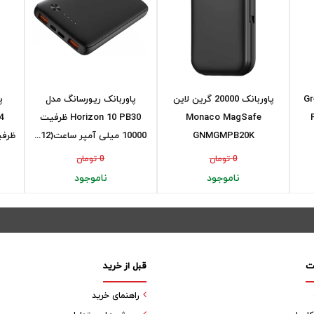
Green
پاوربانک 20000 گرین لاین
پاوربانک ریورسانگ مدل
پ
Monaco MagSafe
Horizon 10 PB30 ظرفیت
4
GNMGMPB20K
10000 میلی‌ آمپر ساعت(12...
ظرفیت 20000 میل
0 تومان
0 تومان
ناموجود
ناموجود
ت
قبل از خرید
راهنمای خرید