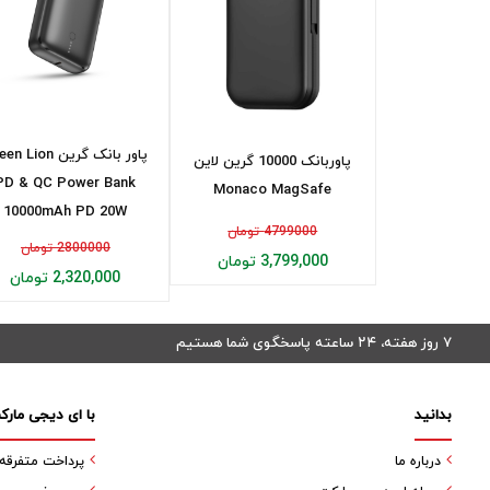
پاور بانک گرین  Lion
پاوربانک 10000 گرین لاین
PD & QC Power Bank
Monaco MagSafe
10000mAh PD 20W
4799000 تومان
2800000 تومان
3,799,000 تومان
2,320,000 تومان
۷ روز هفته، ۲۴ ساعته پاسخگوی شما هستیم
بدانید
با ای دیجی مارک
درباره ما
پرداخت متفرقه