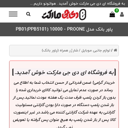
به فروشگاه ای دی جی مارکت خوش آمدید . هواتونو داریم ...
0
پاور بانک مدل PB01(PPB5101) 10000 - PROONE
لوازم جانبی موبایل /
شارژر همراه (پاور بانک)
/
به فروشگاه ای دی جی مارکت خوش آمدید
.
خریدار گرامی! ضمن قدردانی از حسن انتخاب شما به اطلاع می
رساند در صورت عدم تمایل می توانید کالای خریداری شده را
بدون باز کردن پلمپ ظرف مدت یک هفته عودت نمائید.پس از
باز شدن پلمپ دستگاه در صورت دارا بودن گارانتی مسئولیت
گارانتی به عهده شرکت گارانتی کننده می باشد.در غیر اینصورت
کالا پس از باز شدن پلمپ به هیچ عنوان پس گرفته یا تعویض
نمی گردد.