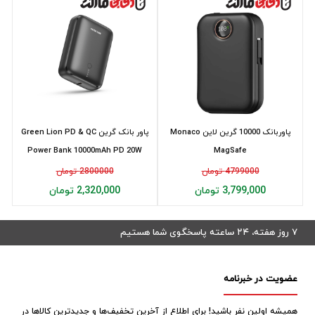
پاوربانک 10000 گرین لاین Monaco
پاور بانک گرین Green Lion PD & QC
Power Bank 10000mAh PD 20W
MagSafe
4799000 تومان
2800000 تومان
3,799,000 تومان
2,320,000 تومان
۷ روز هفته، ۲۴ ساعته پاسخگوی شما هستیم
عضویت در خبرنامه
همیشه اولین نفر باشید! برای اطلاع از آخرین تخفیف‌ها و جدیدترین کالاها در