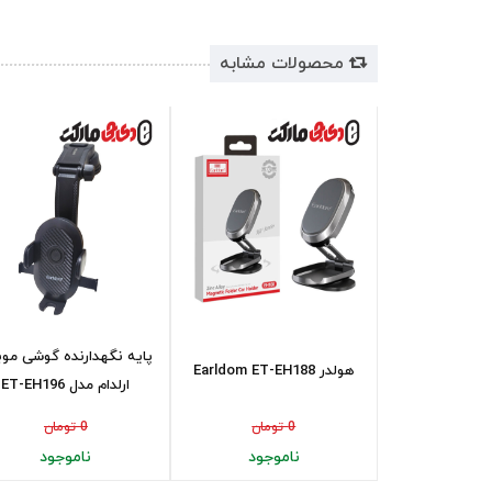
محصولات مشابه
پایه نگهدارنده گوشی موب
هولدر Earldom ET-EH188
ارلدام مدل ET-EH196
0 تومان
0 تومان
ناموجود
ناموجود