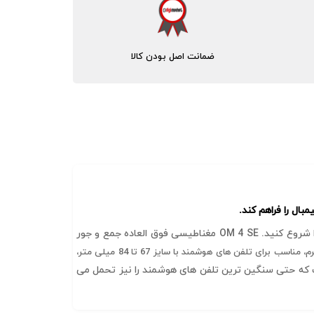
ضمانت اصل بودن کالا
DJI OM 4 SE یک لرزش گیر تاشو است که برای تکمیل تلفن هوشمند شما طراحی شده است و به شما امکان می دهد بلافاصله ضبط را شروع کنید. OM 4 SE مغناطیسی فوق العاده جمع و جور
گیمبال موبایل مدل DJI OM 4 با تحمل وزن از 170 گرم تا 290 گرم، مناسب برای تلفن های هوشمند با سایز 67 تا 84 میلی متر،
ای نیروی جاذبه 50 نیوتونی است که حتی سنگین ترین تلفن های هوشمند را نیز تحمل می