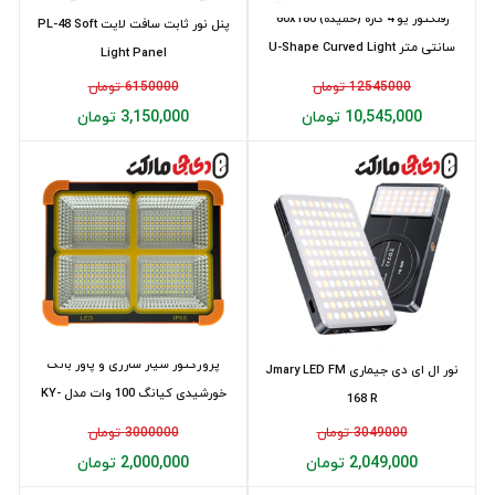
رفلکتور یو 4 کاره (خمیده) 60x180
پنل نور ثابت سافت لايت PL-48 Soft
سانتی متر U-Shape Curved Light
Light Panel
Re...
12545000 تومان
6150000 تومان
10,545,000 تومان
3,150,000 تومان
پروژکتور سیار شارژی و پاور بانک
نور ال ای دی جیماری Jmary LED FM
خورشیدی کیانگ 100 وات مدل KY-
168 R
100W
3049000 تومان
3000000 تومان
2,049,000 تومان
2,000,000 تومان