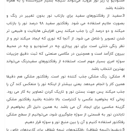
استودیو یا زیر نور غروب، می‌تواند نتیجه بسیار خیره‌کننده را به همراه
داشته باشد.
3.سفید: از رفلکتورهای سفید برای بازتاب نور بدون تغییر در رنگ و
بصورت ملایم استفاده می شود. رفلکتور سفید ۹۸ درصد نور را بازتاب
میکند و دو درصد آن را جذب میکند پس افزایش هایلایت و طبیعی تر
شدن تصویر را شامل می شود. از آنجا که نوری که ایجاد میکند نرم و از
نظر رنگی خنثی است برای نور پردازی چه در استودیو و چه در محیط
بیرون کارآمد است و همچنین در عکاسی صنعتی که ثبت دقیق جزییات
سوژه امری بسیار مهم است، استفاده از رفلکتور‌های سفیدرنگ می‌تواند
بهترین انتخاب باشد.
4. مشکی: رنگ مشکی جذب کننده نور است. رفلکتور مشکی هم دقیقا
همین کار را انجام میدهد. یعنی بیشتر از اینکه نور را منعکس کند آن را
جذب میکند پس جهت بستن نور و تاریک کردن تصاویر به کار می رود.
زمانی که بخواهید عکسی با کنتراست بالا داشته باشید رفلکتور مشکی
گزینه مناسبی برای ایجاد آن می باشد. به همین دلیل اگر بخواهیم از
تاباندن نور به قسمتی از سوژه جلوگیری شود، می‌توانیم از سطح مشکی
رفلکتور استفاده کنیم و آن را بین منبع نور و سوژه قرار دهیم.
5.دیفیوزر(نیمه شفاف): رفلکتورهای نیمه شفاف برای کاربردهای خاص با