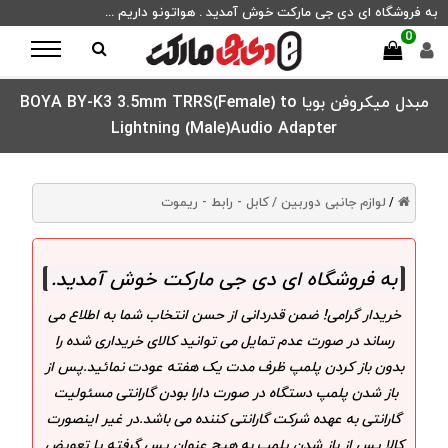
به فروشگاه ای دی جی مارکت خوش آمدید . هواتونو داریم ...
0
مبدل میکروفن بویا BOYA BY-K3 3.5mm TRRS(Female) to
Lightning (Male)Audio Adapter
لوازم جانبی دوربین /
کابل - رابط - ریموت
/
به فروشگاه ای دی جی مارکت خوش آمدید
.
خریدار گرامی! ضمن قدردانی از حسن انتخاب شما به اطلاع می
رساند در صورت عدم تمایل می توانید کالای خریداری شده را
بدون باز کردن پلمپ ظرف مدت یک هفته عودت نمائید.پس از
باز شدن پلمپ دستگاه در صورت دارا بودن گارانتی مسئولیت
گارانتی به عهده شرکت گارانتی کننده می باشد.در غیر اینصورت
کالا پس از باز شدن پلمپ به هیچ عنوان پس گرفته یا تعویض