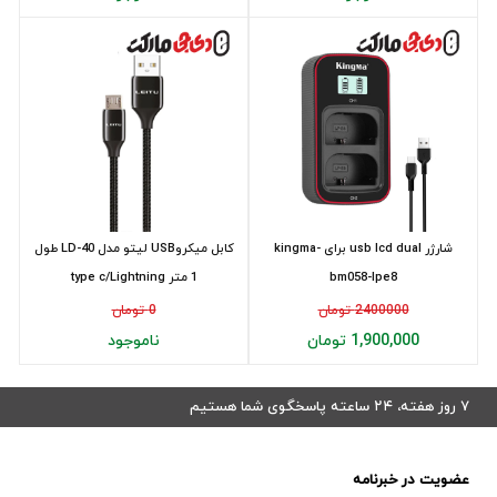
شارژر usb lcd dual برای kingma-
کابل میکروUSB لیتو مدل LD-40 طول
bm058-lpe8
1 متر type c/Lightning
2400000 تومان
0 تومان
1,900,000 تومان
ناموجود
۷ روز هفته، ۲۴ ساعته پاسخگوی شما هستیم
عضویت در خبرنامه