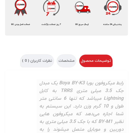
پشتیبانی 24 ساعته
ارسال سریع کالا
7 روز ضمانت بازگشت
ضمانت اصل بودن کالا
توضیحات محصول
مشخصات
نظرات کاربران (
0
)
رابط میکروفون بویا Boya BY-K3 یک مبدل
جک 3.5 میلی متری TRRS به کابل
Lightning میباشد که تنها 6 سانتی متر
طول و 10 گرم وزن دارد. این سیستم به
شما اجازه می‌دهد که میکروفون هایی
نظیر BY-M1 که با جک 3.5 میلی متری به
دوربین و موبایل متصل میشوند را به