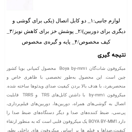
لوازم جانبی:۱_ دو کابل اتصال (یکی برای گوشی و
دیگری برای دوربین)/۲_ پوشش خز برای کاهش نویز/۳_
کیف مخصوص/۴_ پایه و گیره‌ی مخصوص
نتیجه گیری
میکروفون شات‌گان Boya by-mm۱ محصول کمپانی بویا کشور
چین است. این محصول به‌طور تخصصی با ظاهری خاص و
منحصربفرد، با هدف بالا بردن کیفیت صدای ویدئوها ساخته شده.
میکروفون by-mm۱ با داشتن کابل‌های TRS و TRRS قابلیت
اتصال به گوشی‌های همراه، دوربین‌ها، دوربین‌های فیلم‌برداری،
پی‌سی، ضبط کننده‌های صدا و دیگر دستگاه‌های ضبط صدا را
دارد.BOYA BY-MM1 یک میکروفون قلبی است که به منظور ارتقاء
کیفیت،صداها و فیلم ها بر اساس میکروفون های داخلی بطور