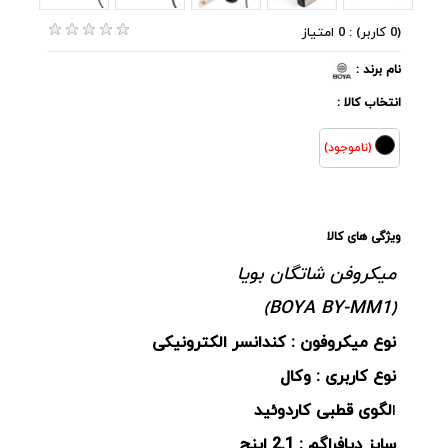
(0 کاربر) : 0 امتیاز
نام برند :
انتخاب کالا :
(ناموجود)
ویژگی های کالا
میکروفن شاتگان بویا
(BOYA BY-MM1)
نوع میکروفون : کندانسر الکترونیکی
نوع کاربری : وکال
ا
لگوی قطبی کاردوئید
سایز دیافراگم : 2.1 اینچ