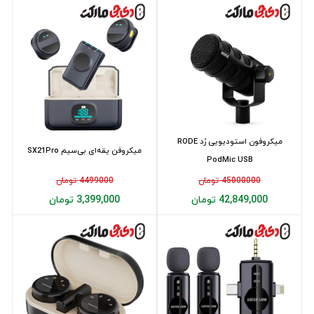
میکروفون استودیویی رُد RODE
میکروفن یقه‌ای بی‌سیم SX21Pro
PodMic USB
45000000 تومان
4499000 تومان
42,849,000 تومان
3,399,000 تومان