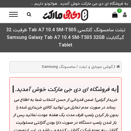
به فروشگاه ای دی جی مارکت خوش آمدید . هواتونو داریم ...
0
تبلت سامسونگ گلکسی Tab A7 10.4 SM-T505 ظرفیت 32
گیگابایت Samsung Galaxy Tab A7 10.4 SM-T505 32GB
Tablet
گوشی موبایل و تبلت /
سامسونگ Samsung
/
به فروشگاه ای دی جی مارکت خوش آمدید
.
خریدار گرامی! ضمن قدردانی از حسن انتخاب شما به اطلاع می
رساند در صورت عدم تمایل می توانید کالای خریداری شده را
بدون باز کردن پلمپ ظرف مدت یک هفته عودت نمائید.پس از
باز شدن پلمپ دستگاه در صورت دارا بودن گارانتی مسئولیت
گارانتی به عهده شرکت گارانتی کننده می باشد.در غیر اینصورت