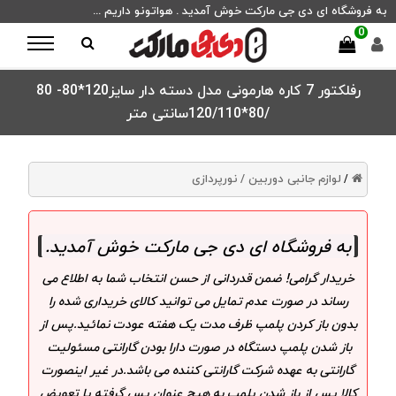
به فروشگاه ای دی جی مارکت خوش آمدید . هواتونو داریم ...
0
رفلکتور 7 کاره هارمونی مدل دسته دار سایز120*80- 80
/80*120/110سانتی متر
لوازم جانبی دوربین /
نورپردازی
/
به فروشگاه ای دی جی مارکت خوش آمدید
.
خریدار گرامی! ضمن قدردانی از حسن انتخاب شما به اطلاع می
رساند در صورت عدم تمایل می توانید کالای خریداری شده را
بدون باز کردن پلمپ ظرف مدت یک هفته عودت نمائید.پس از
باز شدن پلمپ دستگاه در صورت دارا بودن گارانتی مسئولیت
گارانتی به عهده شرکت گارانتی کننده می باشد.در غیر اینصورت
کالا پس از باز شدن پلمپ به هیچ عنوان پس گرفته یا تعویض