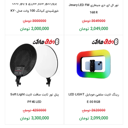
پروژکتور سیار شارژی و پاور بانک
نور ال ای دی جیماری Jmary LED FM
خورشیدی کیانگ 100 وات مدل KY-
168 R
100W
3049000 تومان
3000000 تومان
2,049,000 تومان
2,000,000 تومان
رینگ لایت سلفی موبایل LED LIGHT
پنل نور ثابت سافت لايت Soft Light
PF45 LED
E-30 RGB
2620000 تومان
4250000 تومان
2,099,000 تومان
3,300,000 تومان