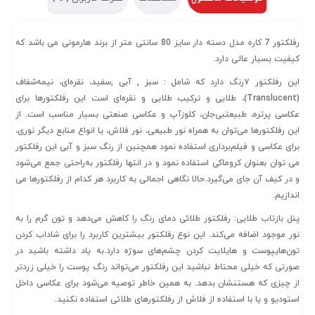
رفلکتور 7 کاره مدل دسته دار سایز 80 سانتی متر از برند هارمونی می باشد که
کیفیت بسیار عالی دارد.
این رفلکتور ۷رنگ دارد که شامل : سبز , آبی ,سفید، نقره‌ای، نیمه‌شفاف
(Translucent)، طلایی و ترکیب طلایی و نقره‌ای است این رفلکتورها برای
عکاسی پرتره، طبیعتبی‌جان، کلوزآپ و عکاسی صنعتی بسیار مناسب است. از
این رفلکتورها می‌توان به همراه نور طبیعی، نور فلاش، یا انواع منابع دیگر نوری،
برای عکاسی و فیلم‌برداری استفاده نمود همچنین از رنگ سبز و آبی این رفلکتور
می توان بعنوان کروماکی استفاده نمود و در انتها رفلکتور به‌راحتی جمع می‌شود
و در کیف آن جای می‌گیرد.حالا نگاهی اجمالی به کاربرد هر کدام از رفلکتورها می
اندازیم.
پنل بازتاب طلایی: رفلکتور طلائی دمای رنگ را کاهش می‌دهد و تون گرم را به
نور موجود اضافه می‌کند. این نوع رفلکتور بیشترین کاربرد را برای شاداب کردن
تون‌هایپوست و هایلایت کردن چشم‌های سوژه دارد.به یاد داشته باشید در
صورتی که خیلی محتاط نباشید این رفلکتور می‌تواند رنگ پوست را خیلی زردتر
از چیزی که هستنشان بدهد. به همین خاطر توصیه می‌شود برای عکاسی داخل
استودیو و یا با استفاده از فلاش از رفلکتورهای طلائی استفاده نکنید.