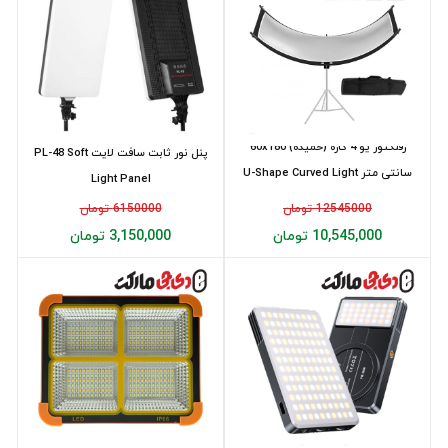
رفلکتور یو 4 کاره (خمیده) 60x180
پنل نور ثابت سافت لايت PL-48 Soft
سانتی متر U-Shape Curved Light
Light Panel
Re...
12545000 تومان
6150000 تومان
10,545,000 تومان
3,150,000 تومان