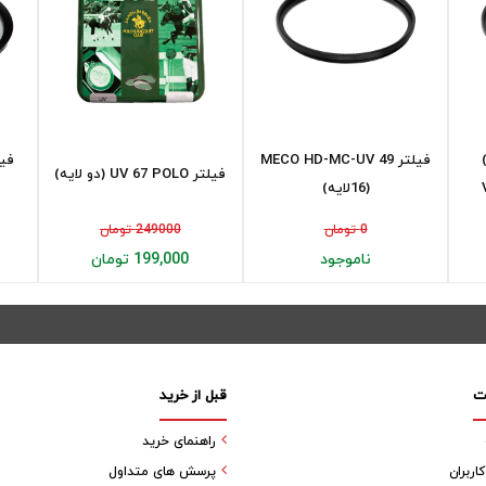
ه)
فیلتر 49 MECO HD-MC-UV
فیلتر UV 67 POLO (دو لایه)
(16لایه)
0 تومان
249000 تومان
ناموجود
199,000 تومان
ت
قبل از خرید
راهنمای خرید
ربران
پرسش های متداول