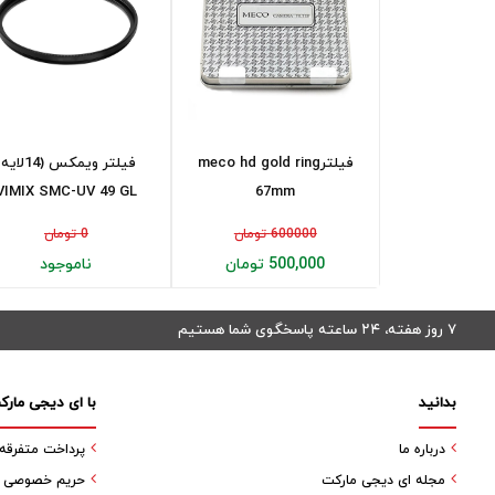
فیلترmeco hd gold ring
فیلتر ویمکس (14لای
VIMIX SMC-UV 49 GL
67mm
600000 تومان
0 تومان
500,000 تومان
ناموجود
۷ روز هفته، ۲۴ ساعته پاسخگوی شما هستیم
بدانید
با ای دیجی مارک
درباره ما
پرداخت متفرقه
مجله ای دیجی مارکت
حریم خصوصی کا