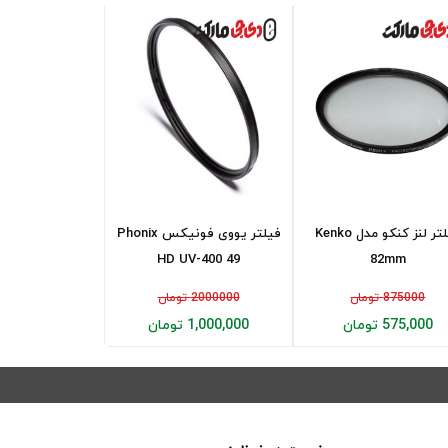
فیلتر لنز کنکو مدل Kenko
فیلتر یووی فونیکس Phonix
HD UV-400 49
82mm
875000 تومان
2000000 تومان
575,000 تومان
1,000,000 تومان