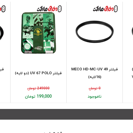
ه)
فیلتر 49 MECO HD-MC-UV
فیلتر UV 67 POLO (دو لایه)
(16لایه)
0 تومان
249000 تومان
ناموجود
199,000 تومان