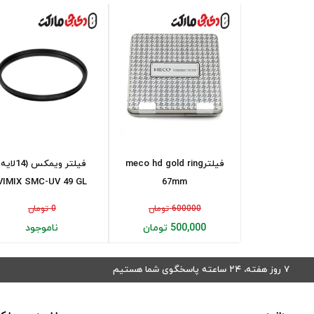
فیلترmeco hd gold ring
فیلتر ویمکس (14لای
VIMIX SMC-UV 49 GL
67mm
600000 تومان
0 تومان
500,000 تومان
ناموجود
۷ روز هفته، ۲۴ ساعته پاسخگوی شما هستیم