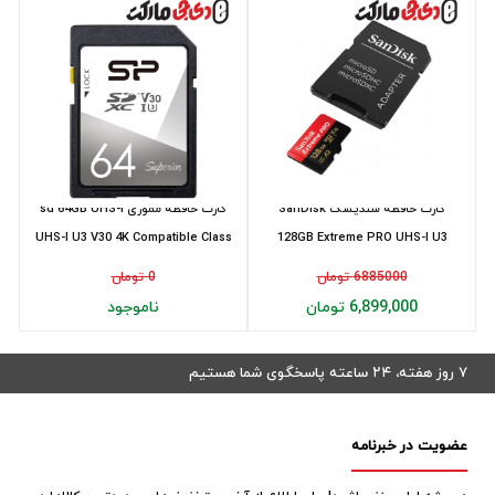
کارت حافظه سنديسک SanDisk
کارت حافظه مموری sd 64GB UHS-I
UHS-I U3 V30 4K Compatible Class
128GB Extreme PRO UHS-I U3
10 S...
microSDXC Card ...
6885000 تومان
0 تومان
6,899,000 تومان
ناموجود
۷ روز هفته، ۲۴ ساعته پاسخگوی شما هستیم
عضویت در خبرنامه