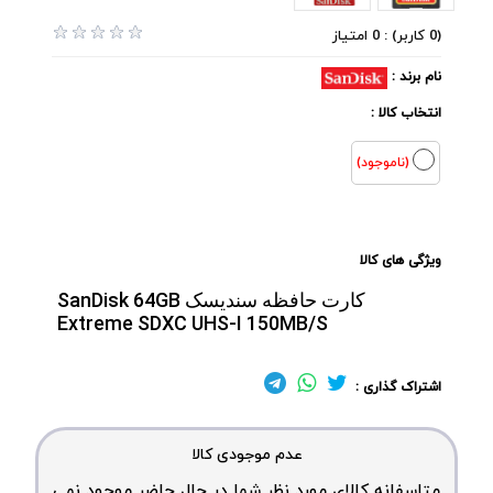
(0 کاربر) : 0 امتیاز
نام برند :
انتخاب کالا :
(ناموجود)
ویژگی های کالا
کارت حافظه سندیسک SanDisk 64GB
Extreme SDXC UHS-I 150MB/S
اشتراک گذاری :
عدم موجودی کالا
متاسفانه کالای مورد نظر شما در حال حاضر موجود نمی