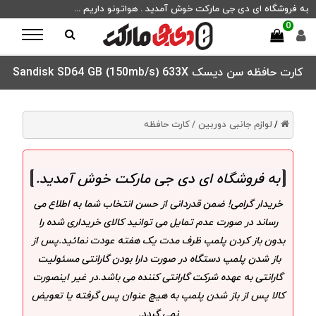
به فروشگاه ای دی جی مارکت خوش آمدید . هواتونو داریم ...
0
کارت حافظه سن دیسک Sandisk SD64 GB (150mb/s) 633X
لوازم جانبی دوربین /
کارت حافظه
/
به فروشگاه ای دی جی مارکت خوش آمدید
.
خریدار گرامی! ضمن قدردانی از حسن انتخاب شما به اطلاع می
رساند در صورت عدم تمایل می توانید کالای خریداری شده را
بدون باز کردن پلمپ ظرف مدت یک هفته عودت نمائید.پس از
باز شدن پلمپ دستگاه در صورت دارا بودن گارانتی مسئولیت
گارانتی به عهده شرکت گارانتی کننده می باشد.در غیر اینصورت
کالا پس از باز شدن پلمپ به هیچ عنوان پس گرفته یا تعویض
نمی گردد.