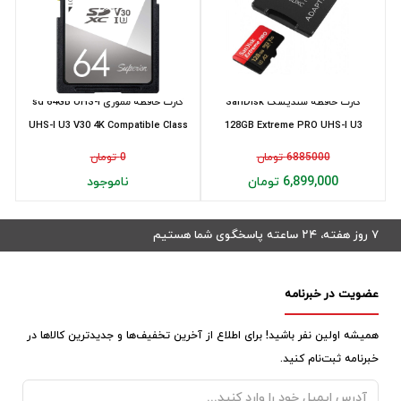
کارت حافظه سنديسک SanDisk
کارت حافظه مموری sd 64GB UHS-I
UHS-I U3 V30 4K Compatible Class
128GB Extreme PRO UHS-I U3
10 S...
microSDXC Card ...
6885000 تومان
0 تومان
6,899,000 تومان
ناموجود
۷ روز هفته، ۲۴ ساعته پاسخگوی شما هستیم
عضویت در خبرنامه
همیشه اولین نفر باشید! برای اطلاع از آخرین تخفیف‌ها و جدیدترین کالاها در
خبرنامه ثبت‌نام کنید.