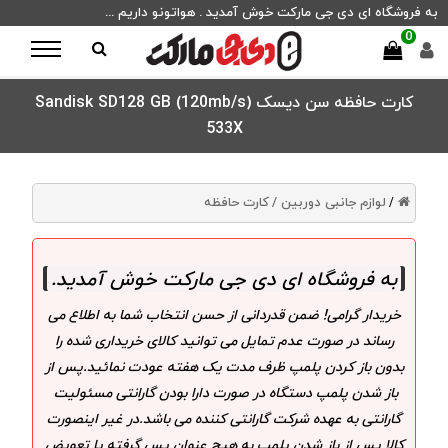
به فروشگاه ای دی جی مارکت خوش آمدید . هواتونو داریم ...
0
کارت حافظه سن دیسک Sandisk SD128 GB (120mb/s)
533X
لوازم جانبی دوربین /
کارت حافظه
/
به فروشگاه ای دی جی مارکت خوش آمدید
.
خریدار گرامی! ضمن قدردانی از حسن انتخاب شما به اطلاع می
رساند در صورت عدم تمایل می توانید کالای خریداری شده را
بدون باز کردن پلمپ ظرف مدت یک هفته عودت نمائید.پس از
باز شدن پلمپ دستگاه در صورت دارا بودن گارانتی مسئولیت
گارانتی به عهده شرکت گارانتی کننده می باشد.در غیر اینصورت
کالا پس از باز شدن پلمپ به هیچ عنوان پس گرفته یا تعویض