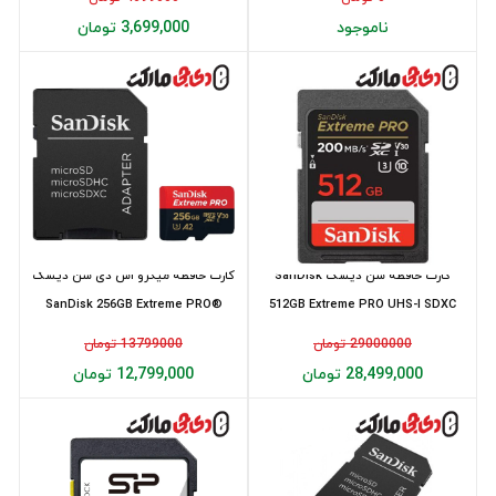
ناموجود
3,699,000 تومان
کارت حافظه سن دیسک SanDisk
کارت حافظه میکرو اس دی سن دیسک
SanDisk 256GB Extreme PRO®
512GB Extreme PRO UHS-I SDXC
microSD 20...
200MB/s
29000000 تومان
13799000 تومان
28,499,000 تومان
12,799,000 تومان