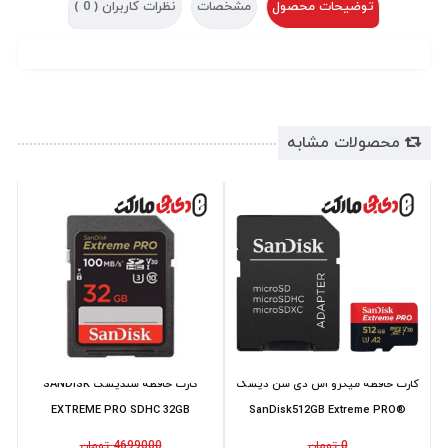
توضیحات محصول
مشخصات
نظرات کاربران (
0
)
محصولات مشابه
کارت حافظه میکرو اس دی سن دیسک
کارت حافظه سندیسک SANDISK
EXTREME PRO SDHC 32GB
SanDisk512GB Extreme PRO®
100MB/s
microSD 200...
0 تومان
4699000 تومان