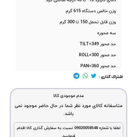
دمای کارکرد 10- تا 45 درجه سانتی گراد
وزن خالص دستگاه 615 گرم
وزن قابل تحمل 150 تا 300 گرم
سه محوره
حد محور TILT=349
حد محور ROLL=300
حد محور PAN=360
اشتراک گذاری :
عدم موجودی کالا
متاسفانه کالای مورد نظر شما در حال حاضر موجود نمی
باشد.
لطفا با شماره 09020058548 نسبت به سفارش گذاری کالا اقدام
فرمایید.