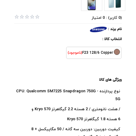
(0 کاربر) : 0 امتیاز
نام برند :
انتخاب کالا :
F23 128/6 Copper
(ناموجود)
ویژگی های کالا
نوع پردازنده - CPU: Qualcomm SM7225 Snapdragon 750G
5G
/ هشت نانومتری / 2 هسته 2.2 گیگاهرتز Kryo 570 و
6 هسته 1.8 گیگاهرتز Kryo 570
کیفیت دوربین: دوربین سه گانه / 50 مگاپیکسل + 8