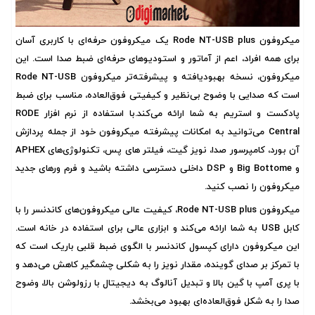
میکروفون Rode NT-USB plus یک میکروفون حرفه‌ای با کاربری آسان
برای همه افراد، اعم از آماتور و استودیوهای حرفه‌ای ضبط صدا است. این
میکروفون، نسخه بهبودیافته و پیشرفته‌تر میکروفون Rode NT-USB
است که صدایی با وضوح بی‌نظیر و کیفیتی فوق‌العاده، مناسب برای ضبط
پادکست و استریم به شما ارائه می‌کند.با استفاده از نرم افزار RODE
Central می‌توانید به امکانات پیشرفته میکروفون خود از جمله پردازش
آن بورد، کامپرسور صدا، نویز گیت، فیلتر های پس، تکنولوژی‌های APHEX
و Big Bottome و DSP داخلی دسترسی داشته باشید و فرم ورهای جدید
میکروفون را نصب کنید.
میکروفون Rode NT-USB plus، کیفیت عالی میکروفون‌های کاندنسر را با
کابل USB به شما ارائه می‌کند و ابزاری عالی برای استفاده در خانه است.
این میکروفون دارای کپسول کاندنسر با الگوی ضبط قلبی باریک است که
با تمرکز بر صدای گوینده، مقدار نویز را به شکلی چشمگیر کاهش می‌دهد و
با پری آمپ با گین بالا و تبدیل آنالوگ به دیجیتال با رزولوشن بالا، وضوح
صدا را به شکل فوق‌العاده‌ای بهبود می‌بخشد.