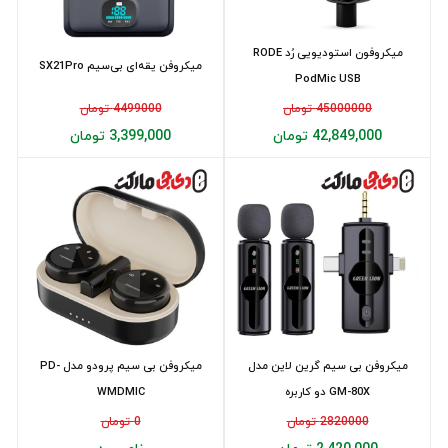
میکروفون استودیویی رُد RODE
میکروفن یقه‌ای بی‌سیم SX21Pro
PodMic USB
45000000 تومان
4499000 تومان
42,849,000 تومان
3,399,000 تومان
میکروفن بی سیم گرین لاین مدل
میکروفن بی سیم پرودو مدل PD-
GM-80X دو کاربره
WMDMIC
2820000 تومان
0 تومان