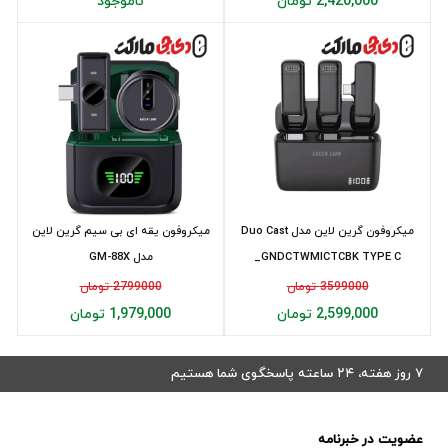
2,420,000 تومان
ناموجود
میکروفون گرین لاین مدل Duo Cast
میکروفون یقه ای بی سیم گرین لاین
_GNDCTWMICTCBK TYPE C
مدل GM-88X
3599000 تومان
2799000 تومان
2,599,000 تومان
1,979,000 تومان
۷ روز هفته، ۲۴ ساعته پاسخگوی شما هستیم
عضویت در خبرنامه