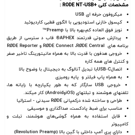
مشخصات کلی +RODE NT-USB :
میکروفون حرفه ای USB
کپسول خازنی استودیویی با الگوی قطبی کاردیوئید
نویز فوق العاده کم،بهره بالا با Preamp™
پردازش صوتی قدرتمند APHEX® قاب د سترسی از طریق
برنامه های RØDE Connect ،RØDE Central و RØDE Reporter
خروجی هدفون با قدرت بالا به همراه مانیتورینگ تاخیر صفر
و کنترل های همه کاره
اتصالUSB-Cبا تبدیل آنالوگ به دیجیتال با وضوح بالا
به همراه پاپ فیلتر و پایه رومیزی
خروجی USB سازگار که به طور یکپارچه با رایانه ها،
تلفنهای هوشمند و تبلتهای (iOSوAndroid) کار میکند.
طراحی و ساخته شده درکمپانی RØDE سیدنی - استرالیا
مناسب برای ضبط پادکست، صداگذاری و موسیقی
قابل استفاده به همراه گوشی‌های هوشمند، تبلت و
کامپیوتر
دارای پری آمپ داخلی با گین بالا (Revolution Preamp)