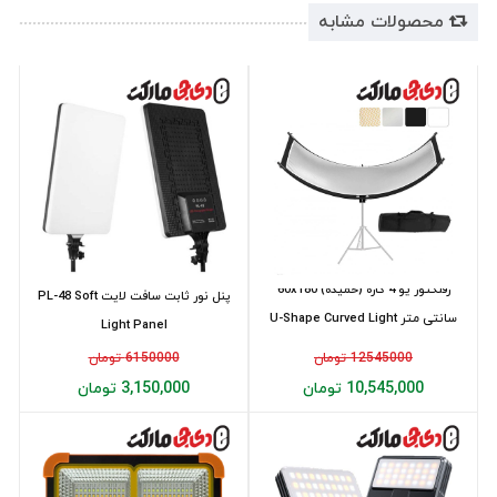
محصولات مشابه
رفلکتور یو 4 کاره (خمیده) 60x180
پنل نور ثابت سافت لايت PL-48 Soft
سانتی متر U-Shape Curved Light
Light Panel
Re...
12545000 تومان
6150000 تومان
10,545,000 تومان
3,150,000 تومان