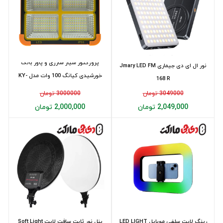
پروژکتور سیار شارژی و پاور بانک
نور ال ای دی جیماری Jmary LED FM
خورشیدی کیانگ 100 وات مدل KY-
168 R
100W
3049000 تومان
3000000 تومان
2,049,000 تومان
2,000,000 تومان
رینگ لایت سلفی موبایل LED LIGHT
پنل نور ثابت سافت لايت Soft Light