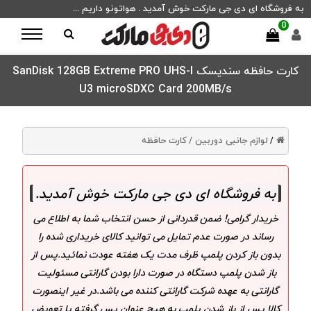
به فروشگاه ای دی جی مارکت خوش آمدید . هواتونو داریم ...
0
کارت حافظه سنديسک SanDisk 128GB Extreme PRO UHS-I
U3 microSDXC Card 200MB/s
لوازم جانبی دوربین /
کارت حافظه
/
به فروشگاه ای دی جی مارکت خوش آمدید
.
خریدار گرامی! ضمن قدردانی از حسن انتخاب شما به اطلاع می
رساند در صورت عدم تمایل می توانید کالای خریداری شده را
بدون باز کردن پلمپ ظرف مدت یک هفته عودت نمائید.پس از
باز شدن پلمپ دستگاه در صورت دارا بودن گارانتی مسئولیت
گارانتی به عهده شرکت گارانتی کننده می باشد.در غیر اینصورت
کالا پس از باز شدن پلمپ به هیچ عنوان پس گرفته یا تعویض