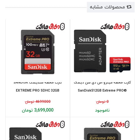
محصولات مشابه
کارت حافظه میکرو اس دی سن دیسک
کارت حافظه سندیسک SANDISK
EXTREME PRO SDHC 32GB
SanDisk512GB Extreme PRO®
100MB/s
microSD 200...
0 تومان
4699000 تومان
ناموجود
3,699,000 تومان