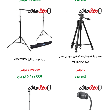
سه پایه نگهدارنده گوشی موبایل مدل
پایه فون پرتابل YS502 3*5
TRIPOD-3366
0 تومان
6499000 تومان
ناموجود
5,499,000 تومان