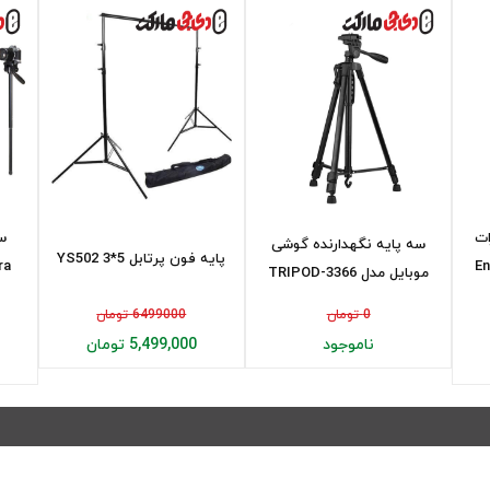
ات
سه
سه پایه نگهدارنده گوشی
پایه فون پرتابل YS502 3*5
Enuj
ra
موبایل مدل TRIPOD-3366
0 تومان
6499000 تومان
ناموجود
5,499,000 تومان