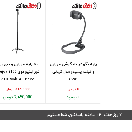
پایه نگهدارنده گوشی موبایل
سه پایه موبایل و تجهیز
و تبلت یسیدو مدل گردنی
نور اینیوجوی oy E170
Plus Mobile Tripod
C291
0 تومان
3150000 تومان
ناموجود
2,450,000 تومان
۷ روز هفته، ۲۴ ساعته پاسخگوی شما هستیم