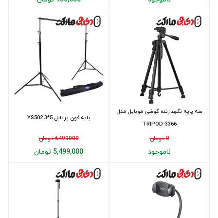
سه پایه نگهدارنده گوشی موبایل مدل
پایه فون پرتابل YS502 3*5
TRIPOD-3366
0 تومان
6499000 تومان
ناموجود
5,499,000 تومان