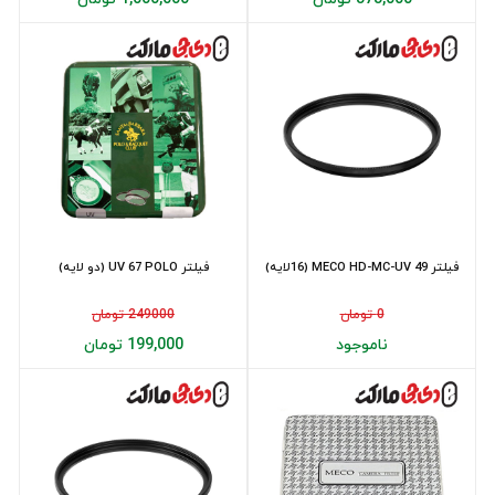
فیلتر 49 MECO HD-MC-UV (16لایه)
فیلتر UV 67 POLO (دو لایه)
0 تومان
249000 تومان
ناموجود
199,000 تومان