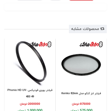
محصولات مشابه
فیلتر یووی فونیکس Phonix HD UV-
فیلتر لنز کنکو مدل Kenko 82mm
400 49
875000 تومان
2000000 تومان
575,000 تومان
1,000,000 تومان