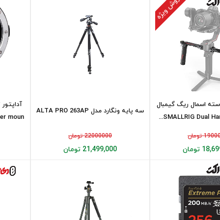
فروش ویژه
دسته اسمال ریگ گیمبال
سه پایه ونگارد مدل ALTA PRO 263AP
 moun...
SMALLRIG Dual Hand
19 تومان
22000000 تومان
18 تومان
21,499,000 تومان