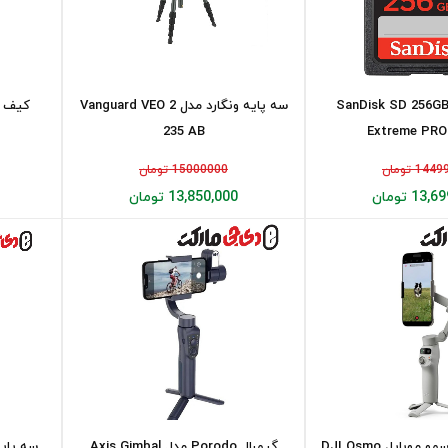
ارت حافظه SanDisk SD 256GB
سه پایه ونگارد مدل Vanguard VEO 2
235 AB
Extreme PR
14 تومان
15000000 تومان
13 تومان
13,850,000 تومان
گیمبال موبایل اسمو موبایل DJI Osmo
گیمبال Porodo مدل Axis Gimbal