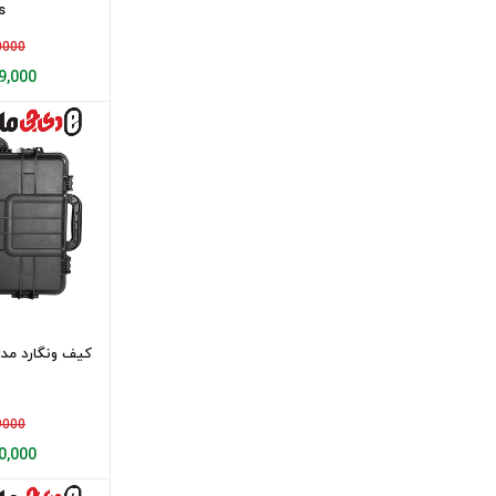
s
ویتاکون Vitacon
000000
کنکو ایر Kenco air
,499,000
هاما Hama
نیکون Nikon
Harmony
Jmary
Canon
Vanguard
Life (لایف)
Lensium
اورجینال Orginal
999000
tripod
,500,000
Ilkeen