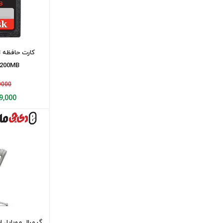
(گودکس)godox
جیماری
سافراتو
ک
O200MB
ژیون
AMP
499000
,699,000
کنکو(kenko)
T&Y
Nisi
Kase
Hoya
Baodeli
B+W