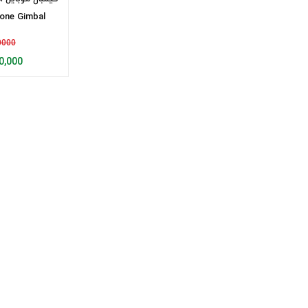
هاما(Hama)
one Gimbal
ونگارد(vanguard)
000000
گوپرو(GOPRO)
,350,000
سن دیسک(Sandisk)
سونی(sony)
فوجی فیلم(fujifilm)
نیکون(Nikon)
کانن(Canon)