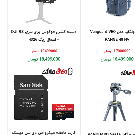
کیف ونگارد مدل Vanguard VEO
دسته کنترل فوکوس برای سری DJI RS
RANGE 48 NV
– اسمال ریگ 4326
17000000 تومان
19499000 تومان
16,499,000 تومان
18,499,000 تومان
کارت حافظه میکرو اس دی سن دیسک
سه پايه ونگارد VANGUARD Vesta