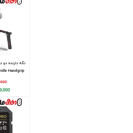
کیس لاجیک Case Logic copy
لکسار (Lexar)
سافروتو
HB
Laowa
vist
نگه دارنده دو 
DJI
le Handgrip...
Unimat
000000
Manbily
,699,000
Fotomax
Beike
بویا BOYA
meco