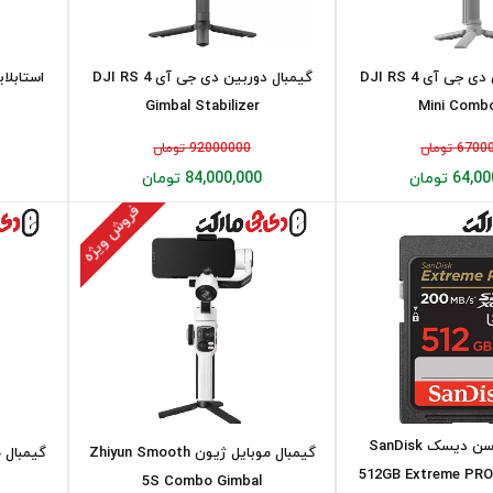
گيمبال دوربين دی جی آی DJI RS 4
گیمبال دوربین دی جی آی DJI RS 4
Gimbal Stabilizer
Mini Combo
67 تومان
92000000 تومان
64 تومان
84,000,000 تومان
فروش ویژه
کارت حافظه سن دیسک SanDisk
گیمبال موبایل ژیون Zhiyun Smooth
512GB Extreme PR
5S Combo Gimbal