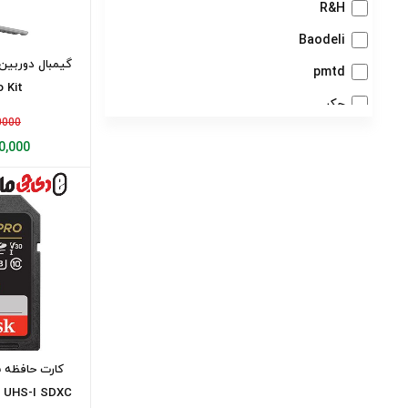
R&H
Baodeli
pmtd
 Kit
جکر
000000
هویا
,000,000
کینگ ما-King ma
ویمکس
polo
بی پلاس دبلیو
G-Tab
lowepro
رود (Rode)
هیرو Hero
O UHS-I SDXC