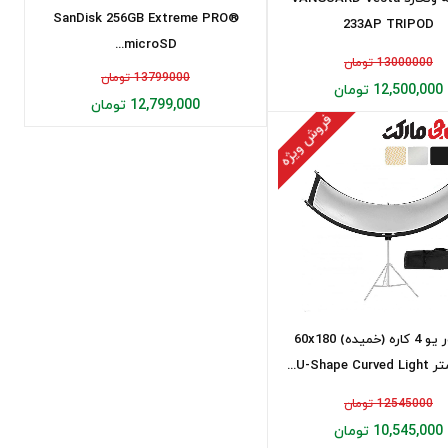
SanDisk 256GB Extreme PRO®
233AP TRIPOD
microSD...
13000000 تومان
13799000 تومان
12,500,000 تومان
12,799,000 تومان
فروش ویژه
رفلکتور یو 4 کاره (خمیده) 60x180
U-Shape...
12545000 تومان
10,545,000 تومان