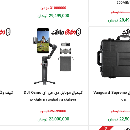
200MB/
31000000 تومان
29 تومان
29,499,000 تومان
28 تومان
کیف ونگارد مدل Vanguard Supreme
گیمبال موبایل دی جی آی DJI Osmo
Mobile 8 Gimbal Stabilizer
53F
27 تومان
25199000 تومان
22 تومان
23,000,000 تومان