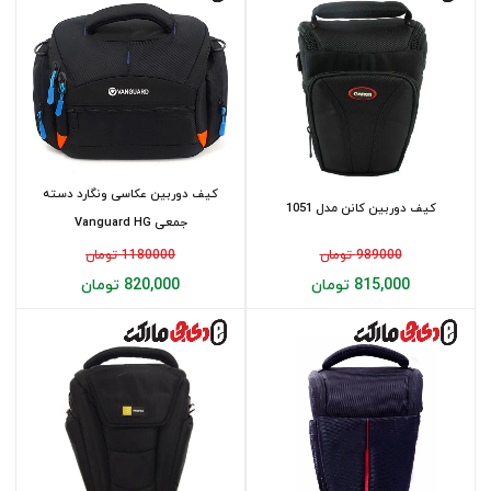
کیف دوربین عکاسی ونگارد دسته
کیف دوربین کانن مدل 1051
جمعی Vanguard HG
989000 تومان
1180000 تومان
815,000 تومان
820,000 تومان