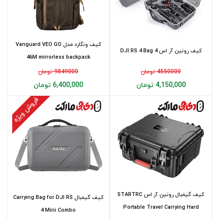
کیف ونگارد مدل Vanguard VEO GO
کیف رونین آر اس 4 DJI RS 4 Bag
46M mirrorless backpack
4550000 تومان
9849000 تومان
4,150,000 تومان
6,400,000 تومان
فروش ویژه
کیف گیمبال رونین آر اس STARTRC
کیف گیمبال Carrying Bag for DJI RS
Portable Travel Carrying Hard
4 Mini Combo