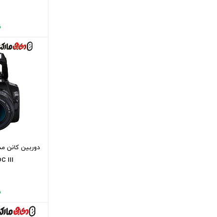
ن
DC III(دست دو
ن