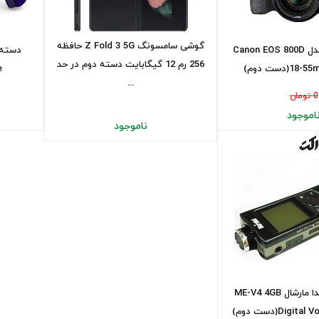
گوشی سامسونگ Z Fold 3 5G حافظه
دوربین کانن مدل Canon EOS 800D
256 رم 12 گیگابایت دسته دوم در حد
(دست دوم)
e
...
0 تومان
اموجود
ناموجود
ضبط کننده صدا مارشال ME-V4 4GB
Digi(دست دوم)