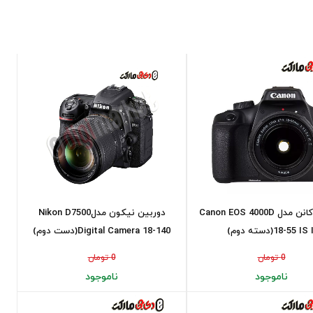
دوربین کانن مدل Canon EOS 4000D
دوربین نیکون مدلNikon D7500
18- IS II(دسته دوم)
Digital Camera 18-140(دست دوم)
0 تومان
0 تومان
ناموجود
ناموجود