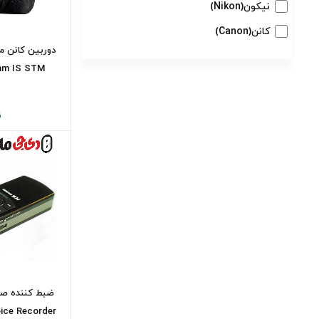
نیکون(Nikon)
کانن(Canon)
18-55mm IS STM
ن
tal Voice Recorder