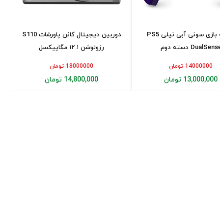
دسته بازی سونی آبی نیلی PS5
دوربین دیجیتال کانن پاورشات S110
DualSens دسته دوم
رزولوشن ۱۲.۱ مگاپیکسل
14000000 تومان
18000000 تومان
13,000,000 تومان
14,800,000 تومان