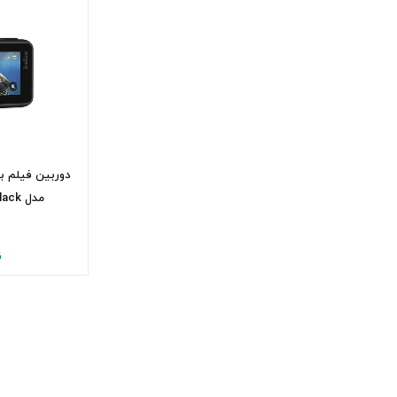
دوربین فیلم ب
مدل GoPro Hero7 Black
ن