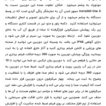
مونوپاد به چشم میخورد . امکان تفاوت عمده این دوربین نسبت به
Insta360 One X مجهز شدن آن به نمایشگر رنگی گردی است که در وسط
دستگاه به چشم میخورد و از آن برای مانیتور تصویر و اعمال تنظیمات
میتوانید استفاده کنید . دکمه پاور و منو نیز در قسمت کناری دستگاه و
زیر یک پوشش سیلیکونی قرارگرفته تا مبادا از طریق آن آب به داخل
دوربین نفوذ کند . ارتباط دوربین به صورت بی سیم بر قرار می شود و
دارای گواهی IP68 می باشد. به وسیله این دوربین می توانید از صحنه
های ورزشی و اکشن فیلم برداری کنید و آثاز خارق العاده ای را به ثبت
برسانید. ویژگی چرخش دوربین به صورت 360 درجه امکات فیلم برداری در
هر حالتی را فراهم می کند. با دوربین وان ایکس دو شما می توانید تا 10
متر در زیر آب پایین بروید و فیلم برداری کنید. ضبط صدا در دوربین به
صورت 360 درجه انجام می شود و تمام صدا های اطراف را با شفافیت و
وضوح به ثبت می رساند. چهار میکرفون درون دوربین قرار داده شده
است که کیفیت صدا را چند برابر می کند و کیفیت را افزایش می دهد. این
میکرفون ها در برابر نویز های اضافه و مزاحم نیز مقاوم هستند و آن ها را
حذف می کنند. همچنین می توانید با قرار دادن افکت های سینمایی با
استفاده از نرم افزار مختلف بر روی فیلم ضبط شده، جذابیت آن را افزایش