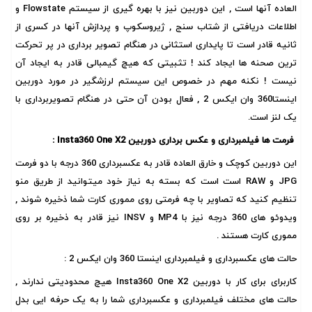
العاده آنها است , این دوربین نیز با بهره گیری از سیستم Flowstate و
اطلاعات دریافتی از شتاب سنج , ژیروسکوپ و پردازش آنها در کسری از
ثانیه قادر است تا پایداری استثانی در هنگام تصویر برداری در پر تحرکت
ترین صحنه ها ایجاد کند ! تثبیتی که هیچ گیمبالی قادر به ایجاد آن
نیست ! نکنه مهم در خصوص این سیستم لرزشگیر در مورد دوربین
اینستا360 وان ایکس 2 , فعال بودن آن حتی در هنگام تصویربرداری با
یک لنز است.
فرمت ها فیلمبرداری و عکس برداری دوربین Insta360 One X2 :
این دوربین کوچک و خارق العاده قادر به عکسبرداری 360 درجه با دو فرمت
JPG و RAW است است که بسته به نیاز خود میتوانید از طریق منو
تنظیم کنید که تصاویر با چه فرمتی روی مموری کارت شما ذخیره شوند ,
ویدوئو های 360 درجه نیز با MP4 و INSV نیز قادر به ذخیره بر روی
مموری کارت هستند .
حالت های عکسبرداری و فیلمبرداری اینستا 360 وان ایکس 2 :
کاربرای برای کار با دوربین Insta360 One X2 هیچ محدودیتی ندارند ,
حالت های مختلف فیلمبرداری و عکسبرداری شما را به یک حرفه ایی بدل