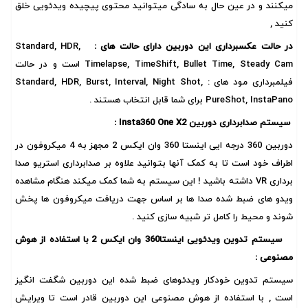
میکنند و در عین حال به سادگی میتوانید محتوی پیچیده ویدئویی خلق
کنید ,
در حالت
عکسبرداری این دوربین دارای حالت های :
Standard, HDR,
Timelapse, TimeShift, Bullet Time, Steady Cam است و در حالت
فیلمبرداری مود های : Standard, HDR, Burst, Interval, Night Shot,
PureShot, InstaPano برای شما قابل انتخاب هستند .
سیستم صدابرداری دوربین Insta360 One X2 :
دوربین 360 درجه ایی اینستا 360 وان ایکس 2 مجهز به 4 میکروفون در
اطراف خود است تا به کمک آنها بتوانید علاوه بر صدابرداری استریو صدا
برداری VR داشته باشید ! این سیستم به شما کمک میکند هنگام مشاهده
ویدو های ضبط شده صدا ها بر اساس جهت دریافت میکروفون ها پخش
شوند و محیط را کامل تر شبیه سازی کنید .
سیستم تدوین ویدئویی اینستا360 وان ایکس 2 با استفاده از هوش
مصنوعی :
سیستم تدوین خودکار ویدئوهای ضبط شده این دوربین شگفت انگیز
است , با استفاده از هوش مصنوعی این دوربین قادر است تا ویرایش