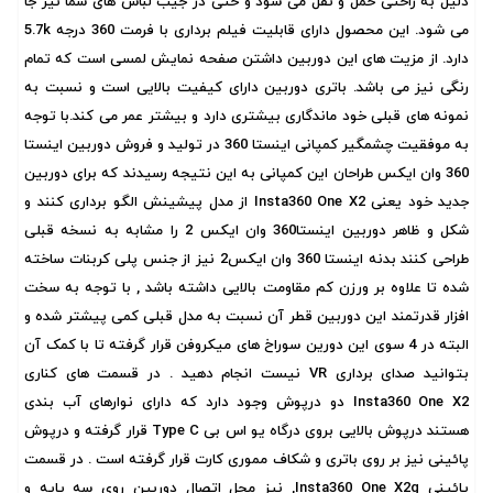
دلیل به راحتی حمل و نقل می شود و حتی در جیب لباس های شما نیز جا
می شود. این محصول دارای قابلیت فیلم برداری با فرمت 360 درجه 5.7k
دارد. از مزیت های این دوربین داشتن صفحه نمایش لمسی است که تمام
رنگی نیز می باشد. باتری دوربین دارای کیفیت بالایی است و نسبت به
نمونه های قبلی خود ماندگاری بیشتری دارد و بیشتر عمر می کند.با توجه
به موفقیت چشمگیر کمپانی اینستا 360 در تولید و فروش دوربین اینستا
360 وان ایکس طراحان این کمپانی به این نتیجه رسیدند که برای دوربین
جدید خود یعنی Insta360 One X2 از مدل پیشینش الگو برداری کنند و
شکل و ظاهر دوربین اینستا360 وان ایکس 2 را مشابه به نسخه قبلی
طراحی کنند بدنه اینستا 360 وان ایکس2 نیز از جنس پلی کربنات ساخته
شده تا علاوه بر ورزن کم مقاومت بالایی داشته باشد , با توجه به سخت
افزار قدرتمند این دوربین قطر آن نسبت به مدل قبلی کمی پیشتر شده و
البته در 4 سوی این دورین سوراخ های میکروفن قرار گرفته تا با کمک آن
بتوانید صدای برداری VR نیست انجام دهید . در قسمت های کناری
Insta360 One X2 دو درپوش وجود دارد که دارای نوارهای آب بندی
هستند درپوش بالایی بروی درگاه یو اس بی Type C قرار گرفته و درپوش
پائینی نیز بر روی باتری و شکاف مموری کارت قرار گرفته است . در قسمت
پائینی Insta360 One X2g, نیز محل اتصال دوربین روی سه پایه و