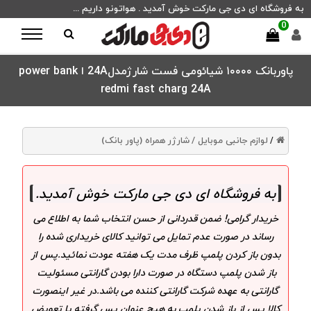
به فروشگاه ای دی جی مارکت خوش آمدید . هواتونو داریم ...
0
پاوربانک ۱۰۰۰۰ شیائومی فست شارژمدل24A ا power bank
redmi fast charg 24A
لوازم جانبی موبایل /
شارژر همراه (پاور بانک)
/
به فروشگاه ای دی جی مارکت خوش آمدید
.
خریدار گرامی! ضمن قدردانی از حسن انتخاب شما به اطلاع می
رساند در صورت عدم تمایل می توانید کالای خریداری شده را
بدون باز کردن پلمپ ظرف مدت یک هفته عودت نمائید.پس از
باز شدن پلمپ دستگاه در صورت دارا بودن گارانتی مسئولیت
گارانتی به عهده شرکت گارانتی کننده می باشد.در غیر اینصورت
کالا پس از باز شدن پلمپ به هیچ عنوان پس گرفته یا تعویض