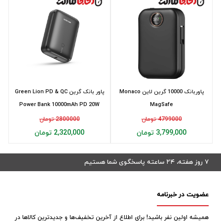
پاوربانک 10000 گرین لاین Monaco
پاور بانک گرین Green Lion PD & QC
Power Bank 10000mAh PD 20W
MagSafe
4799000 تومان
2800000 تومان
3,799,000 تومان
2,320,000 تومان
۷ روز هفته، ۲۴ ساعته پاسخگوی شما هستیم
عضویت در خبرنامه
همیشه اولین نفر باشید! برای اطلاع از آخرین تخفیف‌ها و جدیدترین کالاها در