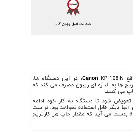
ضمانت اصل بودن کالا
اقع
KP-108IN
Canon
، در این دستگاه ها،
ریج ها به اندازه ای ریبون مصرف می کند که
 تعویض شود تا دستگاه به کار خود ادامه
نها دیگر قابل استفاده نخواهد بود. در ست
جوهر و کاغذ عکس کانن Canon KP-108IN اگر 108 چاپ را تقسیم بر سه کارتریج ریبون کنیم، عدد 36 بدست می آید که مقدار چاپ هر کارتریج