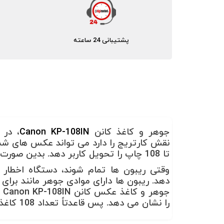
پشتیبانی 24 ساعته
جوهر و کاغذ کانن
Canon KP-108IN
، در
نقش کارتریج را دارد می تواند عکس های شما 
تا 108 چاپ را تحویل کاربر دهد. بدین صورت که هر سه ریبون در طول مصرف تا 108 عکس را براحتی چاپ می کنند.
وقتی ریبون ها تمام شوند، دستگاه اخطار 
دهد. ریبون ها دارای موادی جوهر مانند برا
را نشان می دهد. پس قاعدتاً تعداد 108 کاغذ عکس برای این پک کافیست.