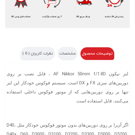
پشتیبانی 24 ساعته
ارسال سریع کالا
7 روز ضمانت بازگشت
ضمانت اصل بودن کالا
توضیحات محصول
مشخصات
نظرات کاربران (
0
)
لنز نیکون AF Nikkor 50mm f/1.8D ، قابل نصب بر روی
دوربین‌های سری FX و DX است. سیستم فوکوس خودکار این لنز
تنها بر روی دوربین‌هایی که از موتور فوکوس داخلی استفاده
می‌کنند، قابل استفاده است.
اگر آن‌را بر روی دوربین‌های بدون موتور فوکوس خودکار مثل D40،
D40x، D60، D3000، D3100، D3200، D3300، D5000، D5200،