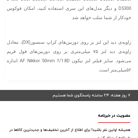
D5300 و دیگر مدل‌های این سری استفاده کنید، امکان فوکوس
خودکار از شما سلب خواهد شد.
زاویه‌ی دید این لنز بر روی دوربین‌های کراپ سنسور(DX)، معادل
زاویه‌ی دید لنز ۷۵ میلی‌متری بر روی دوربین‌های فول فریم
می‌شود. سایز فیلتر لنز نیکون AF Nikkor 50mm f/1.8D اندازه
۵۲میلی‌متر است.
۷ روز هفته، ۲۴ ساعته پاسخگوی شما هستیم
عضویت در خبرنامه
همیشه اولین نفر باشید! برای اطلاع از آخرین تخفیف‌ها و جدیدترین کالاها در