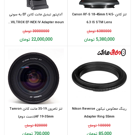
لنز کانن Canon RF-S 18-45mm f/4.5-
آداپتور تبدیل مانت کانن EF به سونی
VILTROX EF-NEX IV Adapter moun...
6.3 IS STM Lens
6380000 تومان
30000000 تومان
5,380,000 تومان
22,000,000 تومان
رینگ معکوس نیکون Nikon Reverse
لنز تامرون 19-35 مانت کانن Tamron
Adapter Ring 55mm
AF 19-35mm(دست دوم)
100000 تومان
820000 تومان
85,000 تومان
700,000 تومان