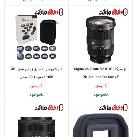
لنز سیگما Sigma 24-70mm f/2.8 DG
لنز کلیپسی موبایل زومی مدل XH-
DN Art Lens for Sony E
1001 مجموعه 10 عددی
0 تومان
0 تومان
ناموجود
ناموجود