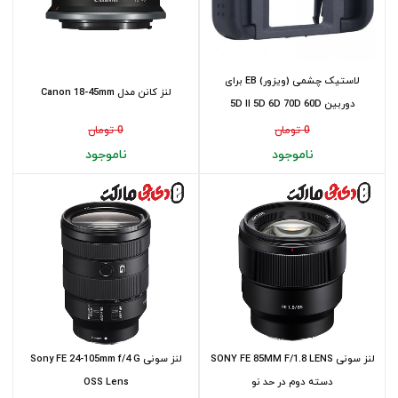
لاستیک چشمی (ویزور) EB برای
لنز کانن مدل Canon 18-45mm
دوربین 5D II 5D 6D 70D 60D
0 تومان
0 تومان
ناموجود
ناموجود
لنز سونی SONY FE 85MM F/1.8 LENS
لنز سونی Sony FE 24-105mm f/4 G
دسته دوم در حد نو
OSS Lens