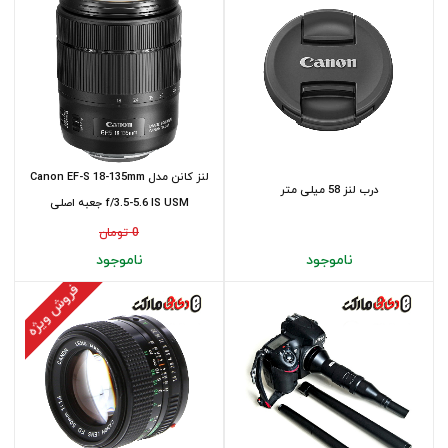
لنز کانن مدل Canon EF-S 18-135mm
درب لنز 58 میلی متر
f/3.5-5.6 IS USM جعبه اصلی
0 تومان
ناموجود
ناموجود
فروش ویژه