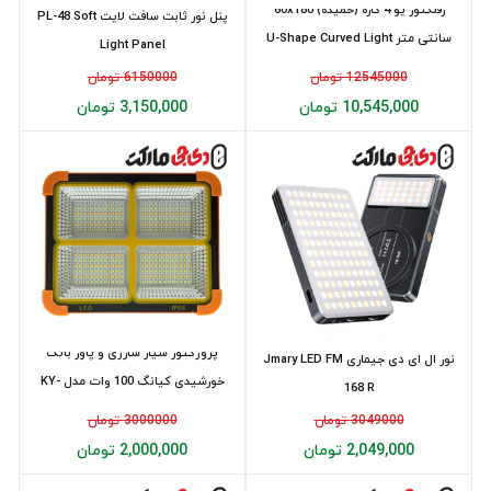
رفلکتور یو 4 کاره (خمیده) 60x180
پنل نور ثابت سافت لايت PL-48 Soft
سانتی متر U-Shape Curved Light
Light Panel
Re...
12545000 تومان
6150000 تومان
10,545,000 تومان
3,150,000 تومان
پروژکتور سیار شارژی و پاور بانک
نور ال ای دی جیماری Jmary LED FM
خورشیدی کیانگ 100 وات مدل KY-
168 R
100W
3049000 تومان
3000000 تومان
2,049,000 تومان
2,000,000 تومان