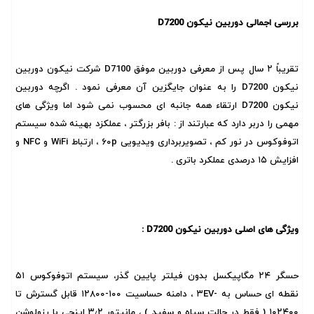
بررسی اجمالی دوربین نیکون D7200
تقریباً ۲ سال پس از معرفی دوربین موفق D7100 شرکت نیکون دوربین
نیکون D7200 را به عنوان جایگزین آن معرفی نمود . اگرچه دوربین
نیکون D7200 ارتقاء همه جانبه ای محسوب نمی شود اما ویژگی های
مهمی را دربر دارد که عبارتند از : بافر بزرگتر ، عملکزد بهینه شده سیستم
اتوفوکوس در نور کم ، تصویربرداری ویدیویی ۶۰p ، ارتباط WiFi و NFC و
افزایش ۱۵ درصدی عملکرد باتری .
ویژگی های اصلی دوربین نیکون D7200 :
حسگر ۲۴ مگاپیکسل بدون فیلتر پایین گذر، سیستم اتوفوکوس ۵۱
نقطه ای حساس به -۳EV ، دامنه حساسیت ۱۰۰-۱۲۸۰۰ قابل گسترش تا
۱۰۲۴۰۰ ( فقط در حالت سیاه و سفید ) ، مانیتور ۳٫۲ اینچی با رزولوشن