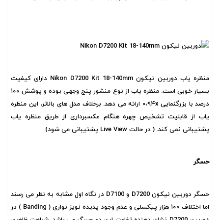
منظره یاب دوربین نیکون Nikon D7200 Kit 18-140mm دارای کیفیت
بسیار خوبی است. منظره یاب از نوع منشور پنج وجهی بوده و پوشش ۱۰۰
درصد با بزرگنمایی ۰٫۹۴x ارائه می دهد. برخلاف مدل های بالاتر، این منظره
یاب از قابلیت تشخیص چهره هنگام عکسبرداری از طریق منظره یاب
پشتیبانی نمی کند. ( در حالت
Live View
پشتیبانی می شود)
حسگر
حسگر دوربین نیکون D7200 و D7100 در نگاه اول مشابه به نظر می رسند
اما اختلاف ۱۰۰ هزار پیکسلی و عدم وجود پدیده نویز نواری ( Banding ) در
دوربین D7200 نشان دهنده تفاوت این دو حسگر می باشد. شباهت ظاهری