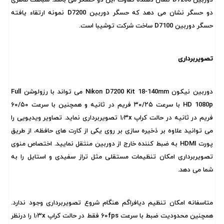
دو حسگر نشان می دهد که حسگر دوربین D7200 نمونه ارتقاء یافته
حسگر دوربین D7100 ساخت شرکت توشیبا است.
تصویربرداری
دوربین نیکون Nikon D7200 Kit 18-140mm می تواند با رزولوشن Full
HD 1080p با سرعت ۳۰/۲۵ فریم در ثانیه و همچنین با سرعت ۶۰/۵۰
فریم در ثانیه در حالت کراپ ۱٫۳x تصویربرداری نماید. تصاویر ویدیویی را
می توانید علاوه بر ذخیره سازی بر روی یکی از کارت های حافظه، از طریق
پورت HDMI به ضبط کننده خارج از دوربین منتقل نمایید. اختصاص منوی
تصویربرداری امکان تنظیمات مستقلی مثل تراز سفیدی و استایل را به
شما می دهد.
متاسفانه امکان تنظیم دیافراگم هنگام شروع تصویربرداری وجود ندارد.
همچنین محدودیت ضبط با سرعت ۶۰fps فقط در حالت کراپ ۱٫۳x را درنظر