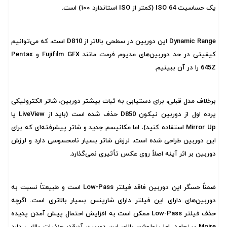
یک حساسیت ISO 64 (کمتر از ISO استاندارد ۱۰۰) است.
Dynamic Range این دوربین در سطحی بالاتر از D810 است، که می‌توانیم
کیفیتی در حد دوربین‌های مدیوم فرمت مانند
Fujifilm GFX
و Pentax
645Z را در آن ببینیم.
برخلاف مدل قبلی، برای دستیابی به ثبات بیشتر دوربین، شاتر الکترونیکی
پرده اول از دوربین نیکون D850 حذف شده است (باید از LiveView یا
Mirror Up استفاده کنید)، اما مکانیسم جدید و شاتر پیشرفته‌ای که برای
این دوربین طراحی شده است، لرزش شاتر بسیار نامحسوسی دارد و لرزش
دوربین بر اثر آینه اصلاً روی عکس تأثیری نمی‌گذارد.
ضمناً حسگر این دوربین فاقد فیلتر Low-Pass است و طبیعتاً نسبت به
دوربین‌های دارای این فیلتر دارای شارپنس بسیار بالاتری است. اگرچه
حذف فیلتر Low-Pass ممکن است به افزایش احتمال پیش آمدن پدیده
Moire بینجامد، اما رزولوشن بالای این دوربین آن‌قدر جزئیات بالایی دارد