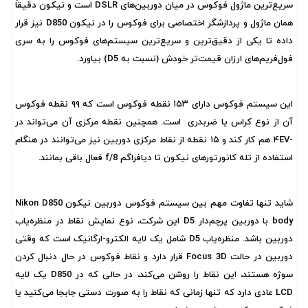
سریع‌ترین ماژول فوکوس در میان دوربین‌های DSLR است و نیکون دقیقاً
همان ماژول و پردازشگر اختصاصی برای فوکوس را در نیکون D850 نیز قرار
داده تا یکی از دقیق‌ترین و سریع‌ترین سیستم‌های فوکوس را به سری
فول‌فریم‌های ارزان قیمت‌تر خودش (نسبت به D5) بیاورد.
این سیستم فوکوس دارای ۱۵۳ نقطه فوکوس است که ۹۹ نقطه فوکوس
آن از نوع کراس یا ضربدری است. همچنین نقطه مرکزی آن می‌تواند در
-۴EV هم کار کند و ۱۵ نقطه از نقاط مرکزی دوربین نیز می‌توانند در هنگام
استفاده از تله کانورتور‌های نیکون تا دیافراگم f/8 فعال باقی بمانند.
شاید تنها تفاوت مهم بین
سیستم فوکوس
دوربین نیکون Nikon D850
body با دوربین پرچم‌دار D5 این شرکت، نوع نمایش نقاط در منظره‌یاب
دوربین باشد. منظره‌یاب D5 شامل یک لایه الکترو-ارگانیک است که وقتی
دوربین در حالت Focus 3D قرار دارد و نقاط فوکوس در حال دنبال کردن
سوژه هستند، این نقاط را روشن می‌کند، در حالی که در D850 یک لایه
LCD عادی دارد که تنها زمانی که نقاط را به صورت دستی جابجا می‌کنید یا