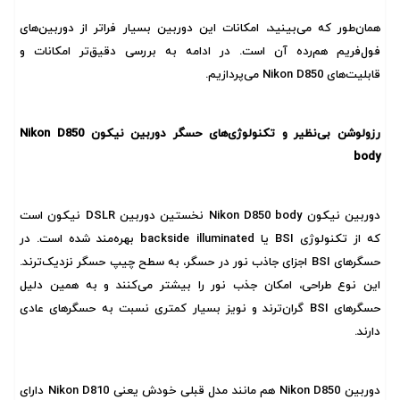
همان‌طور که می‌بینید، امکانات این دوربین بسیار فراتر از دوربین‌های
فول‌فریم هم‌رده آن است. در ادامه به بررسی دقیق‌تر امکانات و
قابلیت‌های Nikon D850 می‌پردازیم.
رزولوشن بی‌نظیر و تکنولوژی‌های حسگر دوربین نیکون Nikon D850
body
دوربین نیکون Nikon D850 body نخستین دوربین DSLR نیکون است
که از تکنولوژی BSI یا backside illuminated بهره‌مند شده است. در
حسگر‌های BSI اجزای جاذب نور در حسگر، به سطح چیپ حسگر نزدیک‌ترند.
این نوع طراحی، امکان جذب نور را بیشتر می‌کنند و به همین دلیل
حسگر‌های BSI گران‌ترند و نویز بسیار کمتری نسبت به حسگر‌های عادی
دارند.
دوربین Nikon D850 هم مانند مدل قبلی خودش یعنی Nikon D810 دارای