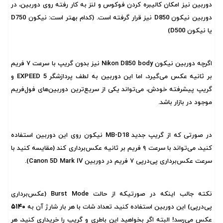
دوربین نیز امکان کالیبره کردن فوکوس و لنز به کار رفته روی دوربین، در
دوربین نیکون D850 نیز قرار گرفته است. (کدام بهتر است: نیکون D750
یا نیکون D500)
اگرچه دوربین نیکون Nikon D850 body نیز بدون گریپ با سرعت ۷ فریم
بر ثانیه عکس می‌گیرد، اما این دوربین به لطف پردازشگر EXPEED 5 و
گریپ پیشرفته خودش، می‌تواند یکی از سریع‌ترین دوربین‌های فول‌فریم
موجود در بازار باشد.
در صورتی که از گریپ جدید MB-D18 نیکون روی این دوربین استفاده
کنید، می‌تواند با سرعت ۹ فریم بر ثانیه عکس‌برداری کند (مقایسه کنید با
سرعت عکس‌برداری پی‌درپی ۷ فریم در دوربین Canon 5D Mark IV).
نکته جالب اینکه در صورتیکه از حالت Burst Mode (عکس‌برداری
پی‌درپی) این دوربین استفاده کنید، تعداد شات با هر بار شارژ آن به
۵۱۴۰
عکس می‌رسد! البته اگر بخواهید این باطری و گریپ را خریداری کنید، هر