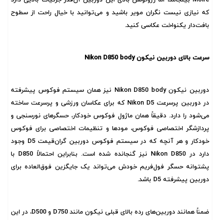
که نیازی نیست نگران مویر باشید و می‌توانید با خیال راحت از سطوح
بافت‌دار یکنواخت عکاسی کنید.
سرعت بالای دوربین نیکون Nikon D850 body
دوربین نیکون Nikon D850 body نیز همان سیستم فوکوس پیشرفته
در دوربین پرسرعت Nikon D5 که برای عکاسان ورزشی و پرسرعت ساخته
می‌شود را دارد. دقیقاً همان ماژول فوکوس خودکار، حسگر‌های نورسنجی و
پردازشگر اختصاصی فوکوس، مود‌ها و تنظیمات اختصاصی برای فوکوس
خودکار و هر آنچه که در سیستم فوکوس دوربین گران‌قیمت D5 وجود
دارد در Nikon D850 نیز گنجانده شده است. بنابراین احتمالاً D850 با
پشتوانه حسگر فول‌فریم خودش می‌تواند یک جایگزین فوق‌العاده برای
دوربین پیشرفته D5 باشد.
ضمناً همانند دوربین‌های رده بالای قبلی نیکون مانند
D750 و D500
، در این