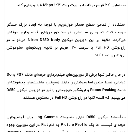
سینمایی ۲۴ فریم بر ثانیه با بیت ریت ۱۴۴ Mbps فیلم‌برداری کند.
استفاده از تمامی سطح حسگر فول‌فریم با توجه به ابعاد بزرگ حسگر،
موجب ثبت تصویری سینمایی در حد دوربین‌های فیلم‌برداری حرفه‌ای
می‌گردد. علاوه بر این دوربین نیکون Nikon D850 body می‌تواند در
رزولوشن Full HD با سرعت ۱۲۰ فریم بر ثانیه ویدئو‌های اسلوموشن
بی‌نظیری ضبط کند.
در حال حاضر تنها برخی از دوربین‌های فیلم‌برداری حرفه‌ای مانند Sony FS7
توانایی ضبط چنین اسلوموشنی را دارند. همچنین قابلیت‌های پیشرفته‌ای
مانند Focus Peaking و لرزشگیر دیجیتالی را نیز در دوربین نیکون D850
می‌بینیم که البته تنها در رزولوشن Full HD در دسترس هستند.
متأسفانه نیکون D850 دارای تنظیمات Log Gamma برای فیلم‌برداری
حرفه‌ای نیست، اما یک Picture Profile به نام Flat در این دوربین وجود