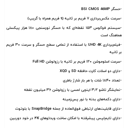
-حسگر BSI CMOS 46MP
-سرعت عکس‌برداری ۷ فریم بر ثانیه (۹ فریم همراه با گریپ)
-سیستم فوکوس ۱۵۳ نقطه‌ای که با حسگر نورسنجی ۱۸۰ هزار پیکسلی
هماهنگ است
-فیلم‌برداری UHD 4K با استفاده از تمامی سطح حسگر و سرعت ۳۰ فریم
بر ثانیه
-سرعت اسلوموشن ۱۲۰ فریم بر ثانیه با رزولوشن Full HD
-دارای دو اسلات کارت حافظه SD و XQD
-تعداد ۱۸۴۰ شات با هر بار شارژ باطری
-نمایشگر تاشو ۳٫۲ اینچی لمسی با رزولوشن ۳۶ میلیون نقطه
-دارای دکمه‌های بدنه با نور پس‌زمینه
-دارای قابلیت‌های ارتباطی فوق‌العاده از جمله SnapBridge با بلوتوث
-دارای تایم‌لپس پیشرفته با امکان ساخت ویدئو‌های ۴K در خود دوربین