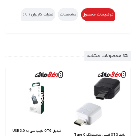
توضیحات محصول
مشخصات
نظرات کاربران (
0
)
محصولات مشابه
تبدیل OTG تایپ سی به USB 3.0
رابط OTG اصلی سامسونگ Type C